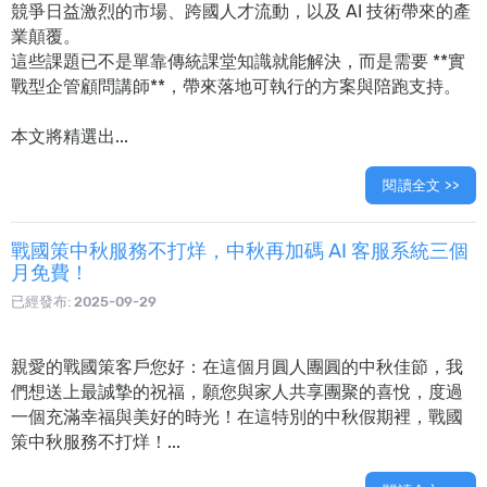
競爭日益激烈的市場、跨國人才流動，以及 AI 技術帶來的產
業顛覆。
這些課題已不是單靠傳統課堂知識就能解決，而是需要 **實
戰型企管顧問講師**，帶來落地可執行的方案與陪跑支持。
本文將精選出...
閱讀全文 >>
戰國策中秋服務不打烊，中秋再加碼 AI 客服系統三個
月免費！
已經發布:
2025-09-29
親愛的戰國策客戶您好：在這個月圓人團圓的中秋佳節，我
們想送上最誠摯的祝福，願您與家人共享團聚的喜悅，度過
一個充滿幸福與美好的時光！在這特別的中秋假期裡，戰國
策中秋服務不打烊！...