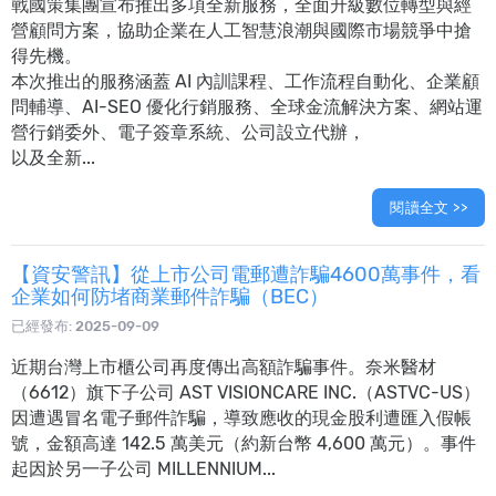
戰國策集團宣布推出多項全新服務，全面升級數位轉型與經
營顧問方案，協助企業在人工智慧浪潮與國際市場競爭中搶
得先機。
本次推出的服務涵蓋 AI 內訓課程、工作流程自動化、企業顧
問輔導、AI-SEO 優化行銷服務、全球金流解決方案、網站運
營行銷委外、電子簽章系統、公司設立代辦，
以及全新...
閱讀全文 >>
【資安警訊】從上市公司電郵遭詐騙4600萬事件，看
企業如何防堵商業郵件詐騙（BEC）
已經發布:
2025-09-09
近期台灣上市櫃公司再度傳出高額詐騙事件。奈米醫材
（6612）旗下子公司 AST VISIONCARE INC.（ASTVC-US）
因遭遇冒名電子郵件詐騙，導致應收的現金股利遭匯入假帳
號，金額高達 142.5 萬美元（約新台幣 4,600 萬元）。事件
起因於另一子公司 MILLENNIUM...