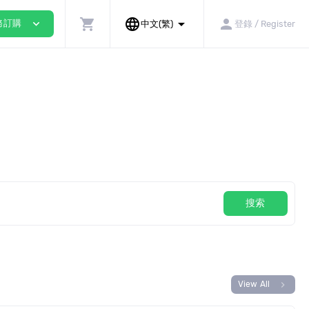
shopping_cart
language
arrow_drop_down
person
expand_more
務訂購
中文(繁)
登錄 / Register
搜索
chevron_right
View All