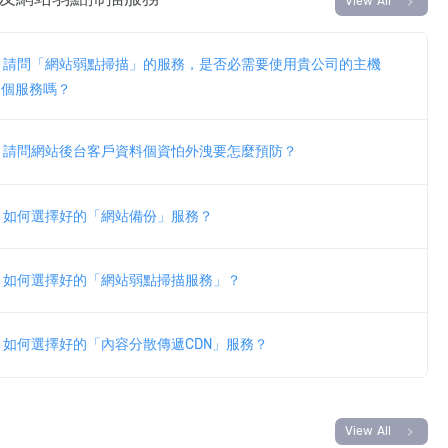
chevron_right
View All
請問「網站弱點掃描」的服務，是否必需要使用貴公司的主機
這個服務嗎？
請問網站後台客戶資料個資怕外洩要怎麼預防？
如何選擇好的「網站備份」服務？
如何選擇好的「網站弱點掃描服務」？
如何選擇好的「內容分散傳遞CDN」服務？
chevron_right
View All