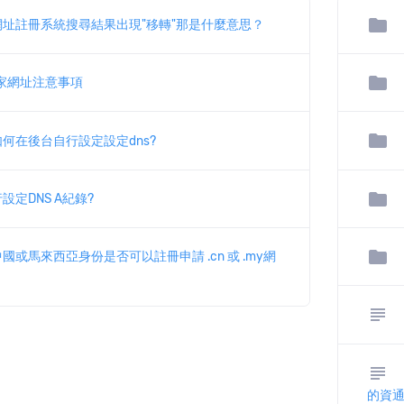
folder
址註冊系統搜尋結果出現"移轉"那是什麼意思？
folder
p國家網址注意事項
folder
何在後台自行設定設定dns?
folder
設定DNS A紀錄?
folder
國或馬來西亞身份是否可以註冊申請 .cn 或 .my網
subject
subject
的資通