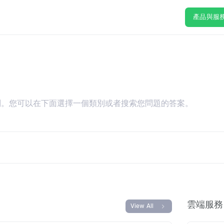
產品與服
別。您可以在下面選擇一個類別或者搜索您問題的答案。
雲端服務
chevron_right
View All