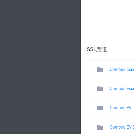
SSL憑證
folder
Comodo Esse
folder
Comodo Esse
folder
Comodo EV
folder
Comodo EV 