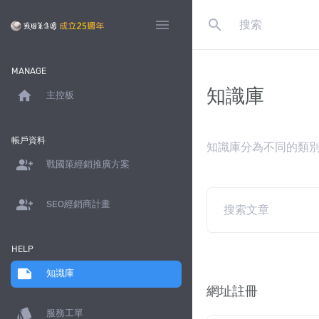
search
menu
MANAGE
知識庫
home
主控板
帳戶資料
知識庫分為不同的類
group_add
戰國策經銷推廣方案
group_add
SEO經銷商計畫
HELP
note
知識庫
網址註冊
style
服務工單