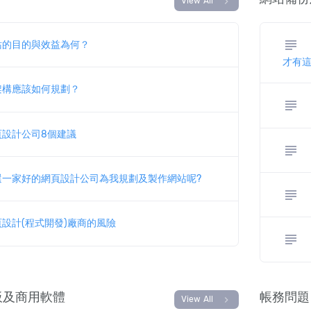
chevron_right
View All
subject
站的目的與效益為何？
才有
架構應該如何規劃？
subject
頁設計公司8個建議
subject
選一家好的網頁設計公司為我規劃及製作網站呢?
subject
設計(程式開發)廠商的風險
subject
模板及商用軟體
帳務問題
chevron_right
View All