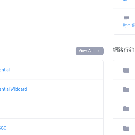
subject
對企
網路行銷
chevron_right
View All
folder
ntial
folder
ntial Wildcard
folder
folder
SGC