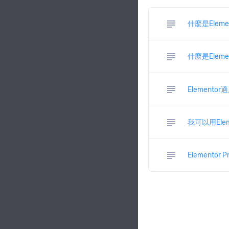
subject
什麼是Elemen
subject
什麼是Elemen
subject
Element
subject
我可以用Ele
subject
Elemento