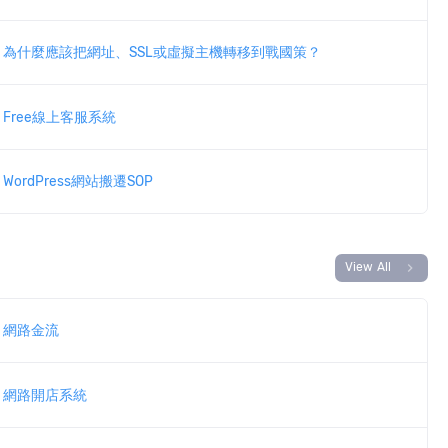
為什麼應該把網址、SSL或虛擬主機轉移到戰國策？
Free線上客服系統
WordPress網站搬遷SOP
chevron_right
View All
網路金流
網路開店系統