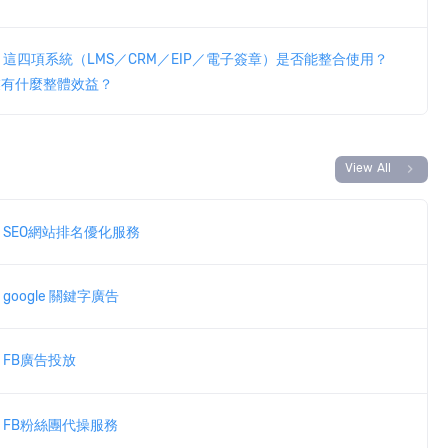
這四項系統（LMS／CRM／EIP／電子簽章）是否能整合使用？
業有什麼整體效益？
chevron_right
View All
SEO網站排名優化服務
google 關鍵字廣告
FB廣告投放
FB粉絲團代操服務