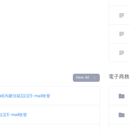
subject
subject
subject
題
電子商務
chevron_right
View All
folder
id(內建信箱)設定E-mail收發
folder
設定E-mail收發