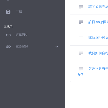
subject
請問如果在網
save
下載
subject
註冊.cn.j
其他的
link
帳單通知
subject
購買網址後如
link
expand_more
重要資訊
subject
我要如何自行
subject
客戶不具有中
址?