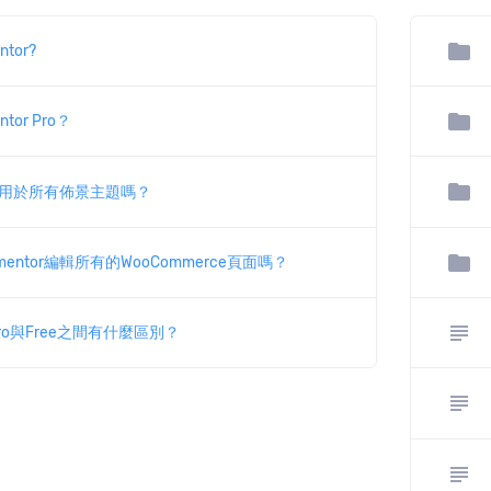
folder
tor?
folder
tor Pro？
folder
or適用於所有佈景主題嗎？
folder
mentor編輯所有的WooCommerce頁面嗎？
subject
r Pro與Free之間有什麼區別？
subject
subject