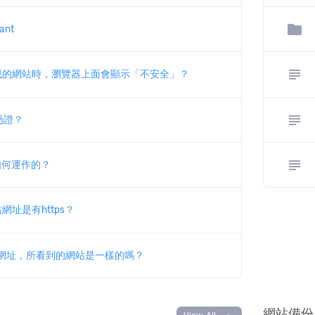
folder
ant
subject
我的網站時，瀏覽器上面會顯示「不安全」？
subject
 憑證？
subject
是如何運作的？
網址是有https？
tps 網址，所看到的網站是一樣的嗎？
網站備份