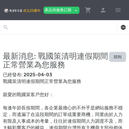
shopping_cart
person
menu
產品與服務訂購
expand_more
search
language
最新消息: 戰國策清明連假期間
回到
正常營業為您服務
已經發布:
2025-04-03
戰國策清明連假期間正常營業為您服務
親愛的戰國策客戶您好：
每逢年節長假期間，各企業最擔心的不外乎是網站服務不穩
定，而遺漏了在這段期間的訂單或重要商機，同業由於人力
有限及人事成本的考量，往往於連假期間人力調度不及，而
大幅影響客戶的權益，連假期間台灣所有主機商大部份都休