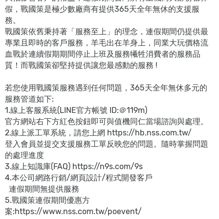
假，戰國策是極少數廠商有提供365天全年無休的支援服
務。
戰國策依舊秉持著「服務至上」的理念，連假期間仍提供最
專業且即時的客戶服務，羊毛出在羊身上，同業大玩價格流
血戰於連續假期期間停止上班及服務犧牲消費者的服務品
質！而戰國策卻堅持提供讓您最感動的服務 !
若您使用戰國策服務遇到任何問題，365天全年無休多元的
服務管道如下:
1.線上客服系統(LINE官方帳號 ID:＠119m)
官方網站右下方紅色按鈕即可與值機同仁當場諮詢與處理。
2.線上派工單系統，請您上網 https://hb.nss.com.tw/
登入會員並提交支援服務工單反映您的問題。隨時掌握問題
的處理進度
3.線上知識庫(FAQ) https://n9s.com/9s
4.本公司網路行銷/網頁設計/程式開發客戶
連假期間無提供服務
5.戰國策連假期間優惠方
案:https://www.nss.com.tw/poevent/