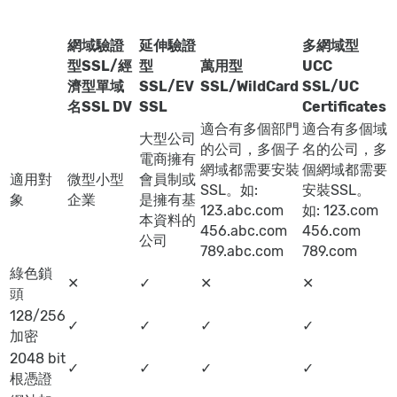
網域驗證
延伸驗證
多網域型
型SSL/經
型
萬用型
UCC
濟型單域
SSL/EV
SSL/WildCard
SSL/UC
名SSL DV
SSL
Certificates
適合有多個部門
適合有多個域
大型公司
的公司，多個子
名的公司，多
電商擁有
網域都需要安裝
個網域都需要
適用對
微型小型
會員制或
SSL。如:
安裝SSL。
象
企業
是擁有基
123.abc.com
如: 123.com
本資料的
456.abc.com
456.com
公司
789.abc.com
789.com
綠色鎖
✕
✓
✕
✕
頭
128/256
✓
✓
✓
✓
加密
2048 bit
✓
✓
✓
✓
根憑證