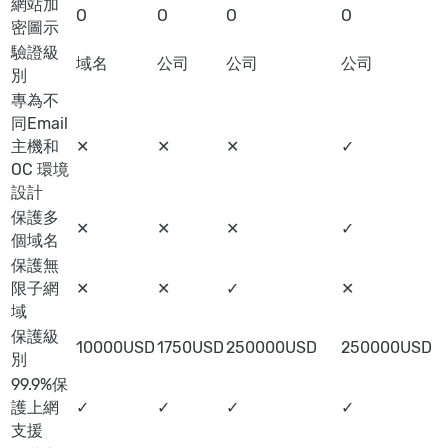
網站加
O
O
O
O
密圖示
驗證級
域名
公司
公司
公司
別
專為不
同Email
主機和
✕
✕
✕
✓
OC 環境
設計
保護多
✕
✕
✕
✓
個域名
保護無
限子網
✕
✕
✓
✕
域
保護級
10000USD
1750USD
250000USD
250000USD
別
99.9%保
護上網
✓
✓
✓
✓
支援