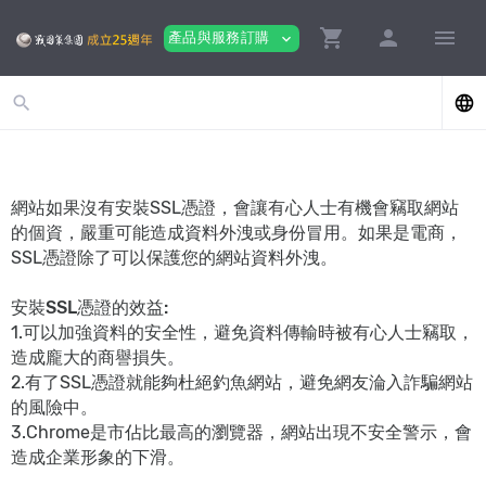
shopping_cart
person
menu
產品與服務訂購
expand_more
search
language
網站如果沒有安裝SSL憑證，會讓有心人士有機會竊取網站
的個資，嚴重可能造成資料外洩或身份冒用。如果是電商，
SSL憑證除了可以保護您的網站資料外洩。
安裝SSL憑證的效益:
1.可以加強資料的安全性，避免資料傳輸時被有心人士竊取，
造成龐大的商譽損失。
2.有了SSL憑證就能夠杜絕釣魚網站，避免網友淪入詐騙網站
的風險中。
3.Chrome是市佔比最高的瀏覽器，網站出現不安全警示，會
造成企業形象的下滑。