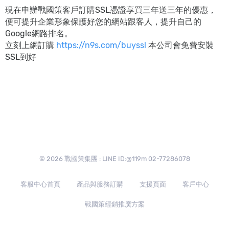
現在申辦戰國策客戶訂購SSL憑證享買三年送三年的優惠
，
便可提升企業形象保護好您的網站跟客人，提升自己的
Google網路排名。
立刻上網訂購
https://n9s.com/buyssl
本公司會免費安裝
SSL到好
© 2026 戰國策集團 : LINE ID:@119m 02-77286078
客服中心首頁
產品與服務訂購
支援頁面
客戶中心
戰國策經銷推廣方案