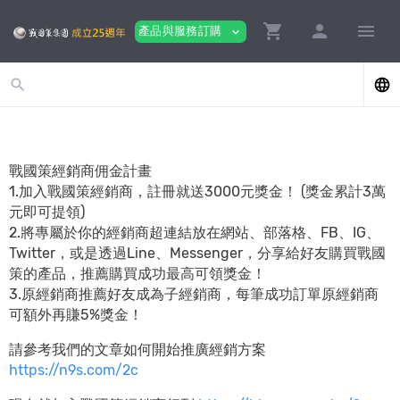
shopping_cart
person
menu
產品與服務訂購
expand_more
search
language
戰國策經銷商佣金計畫
1.加入戰國策經銷商，註冊就送3000元獎金！ (獎金累計3萬
元即可提領)
2.將專屬於你的經銷商超連結放在網站
、
部落格
、
FB
、
IG
、
Twitter，或是透過Line
、
Messenger，分享給好友購買戰國
策的產品，推薦購買成功最高可領獎金！
3.原經銷商推薦好友成為子經銷商，每筆成功訂單原經銷商
可額外再賺5%獎金！
請參考我們的文章如何開始推廣經銷方案
https://n9s.com/2c