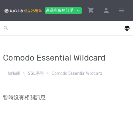
shopping_cart
person
menu
產品與服務訂購
expand_more
search
language
Comodo Essential Wildcard
知識庫
SSL憑證
Comodo Essential Wildcard
暫時沒有相關訊息