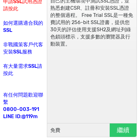
自己的主機環境中測試SSL憑證，並
申請SSL試用憑證
熟悉創建CSR、註冊和安裝SSL憑證
請按此
的整個過程。
Free Trial SSL是一種免
費試用的 256-bit SSL證書，提供您
如何選購適合我的
30天的評估使用支援SH2及網址列綠
SSL
色鎖頭標示，支援多數的瀏覽器及行
動裝置。
非戰國策客戶代客
安裝SSL服務
有大量需求SSL請
按此
有任何問題歡迎聯
繫
0800-003-191
LINE ID:@119m
繼續
免費