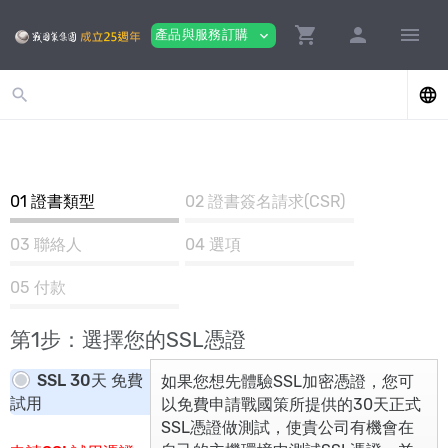
shopping_cart
person
menu
產品與服務訂購
expand_more
search
language
01
證書類型
02
證書簽名請求(CSR)
03
聯絡人
04
選項
05
付款
第1步：選擇您的SSL憑證
SSL 30天 免費
如果您想先體驗SSL加密憑證，您可
試用
以免費申請戰國策所提供的30天正式
SSL憑證做測試，使貴公司有機會在