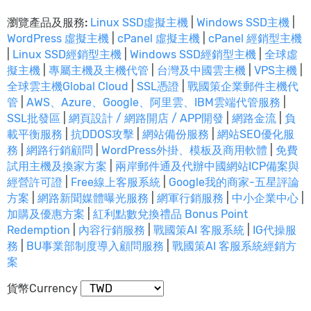
瀏覽產品及服務:
Linux SSD虛擬主機
|
Windows SSD主機
|
WordPress 虛擬主機
|
cPanel 虛擬主機
|
cPanel 經銷型主機
|
Linux SSD經銷型主機
|
Windows SSD經銷型主機
|
全球虛
擬主機
|
專屬主機及主機代管
|
台灣及中國雲主機
|
VPS主機
|
全球雲主機Global Cloud
|
SSL憑證
|
戰國策企業郵件主機代
管
|
AWS、Azure、Google、阿里雲、IBM雲端代管服務
|
SSL批發區
|
網頁設計 / 網路開店 / APP開發
|
網路金流
|
負
載平衡服務
|
抗DDOS攻擊
|
網站備份服務
|
網站SEO優化服
務
|
網路行銷顧問
|
WordPress外掛、模板及商用軟體
|
免費
試用主機及換家方案
|
兩岸郵件通及代辦中國網站ICP備案與
經營許可證
|
Free線上客服系統
|
Google我的商家-五星評論
方案
|
網路新聞媒體曝光服務
|
網軍行銷服務
|
中小企業中心
|
加購及優惠方案
|
紅利點數兌換禮品 Bonus Point
Redemption
|
內容行銷服務
|
戰國策AI 客服系統
|
IG代操服
務
|
BU事業部制度導入顧問服務
|
戰國策AI 客服系統經銷方
案
貨幣Currency