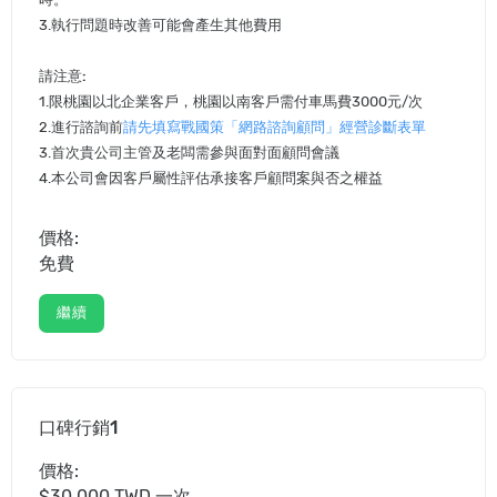
3.執行問題時改善可能會產生其他費用
請注意:
1.限桃園以北企業客戶，桃園以南客戶需付車馬費3000元/次
2.進行諮詢前
請先填寫戰國策「網路諮詢顧問」經營診斷表單
3.首次貴公司主管及老闆需參與面對面顧問會議
4.本公司會因客戶屬性評估承接客戶顧問案與否之權益
價格:
免費
繼續
口碑行銷1
價格:
$30,000 TWD 一次