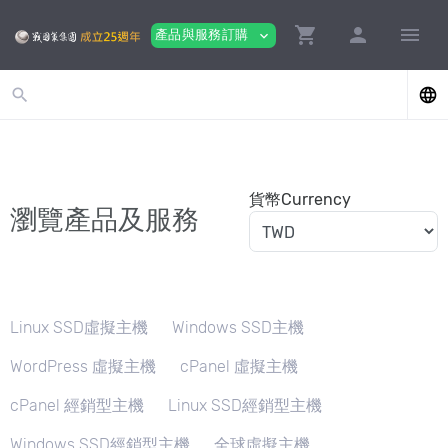
shopping_cart
person
menu
產品與服務訂購
expand_more
search
language
貨幣Currency
瀏覽產品及服務
Linux SSD虛擬主機
Windows SSD主機
WordPress 虛擬主機
cPanel 虛擬主機
cPanel 經銷型主機
Linux SSD經銷型主機
Windows SSD經銷型主機
全球虛擬主機