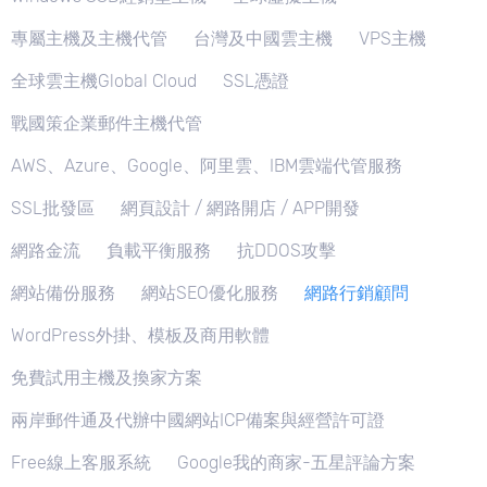
專屬主機及主機代管
台灣及中國雲主機
VPS主機
全球雲主機Global Cloud
SSL憑證
戰國策企業郵件主機代管
AWS、Azure、Google、阿里雲、IBM雲端代管服務
SSL批發區
網頁設計 / 網路開店 / APP開發
網路金流
負載平衡服務
抗DDOS攻擊
網站備份服務
網站SEO優化服務
網路行銷顧問
WordPress外掛、模板及商用軟體
免費試用主機及換家方案
兩岸郵件通及代辦中國網站ICP備案與經營許可證
Free線上客服系統
Google我的商家-五星評論方案