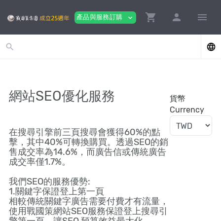
shopping_cart
person
menu
產品與服務訂購
expand_more
search
language
網站SEO優化服務
貨幣
Currency
在搜尋引擎前三頁搜尋會獲得60%的點
擊，其中40%可轉換購買。透過SEO的銷
售成交率為14.6%，而廣告信或傳統廣告
成交率僅1.7%。
我們SEO的服務優勢:
1.關鍵字保證登上第一頁
相較傳統關鍵字廣告需要付費才有流量，
使用戰國策網站SEO服務保證登上搜尋引