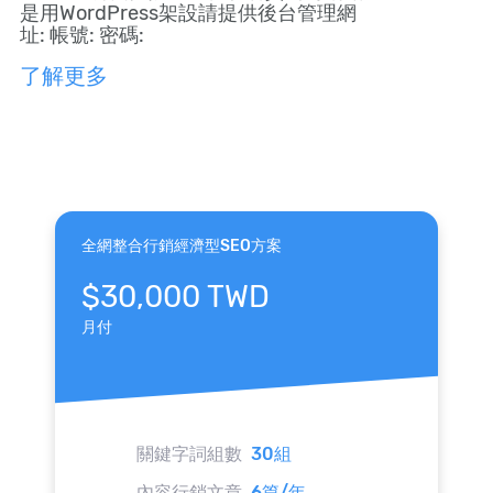
是用WordPress架設請提供後台管理網
址: 帳號: 密碼:
了解更多
全網整合行銷經濟型SEO方案
$30,000 TWD
月付
關鍵字詞組數
30組
內容行銷文章
6篇/年