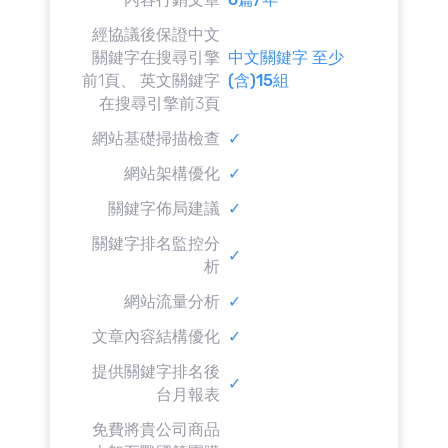
經協議後保證中文
關鍵字在搜尋引擎
中文關鍵字 至少
前1頁、 英文關鍵字
(含)15組
在搜尋引擎前3頁
網站基礎掃描檢查
✓
網站架構優化
✓
關鍵字佈局建議
✓
關鍵字排名監控分
✓
析
網站流量分析
✓
文章內容結構優化
✓
提供關鍵字排名後
✓
台月報表
免費將貴公司商品