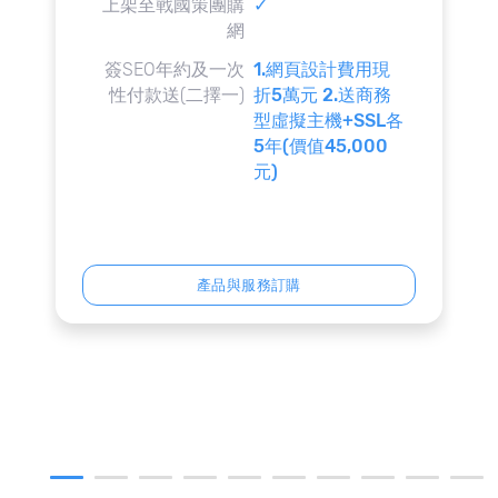
上架至戰國策團購
✓
網
簽SEO年約及一次
1.網頁設計費用現
性付款送(二擇一)
折5萬元 2.送商務
型虛擬主機+SSL各
5年(價值45,000
元)
產品與服務訂購