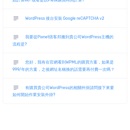
始計算嗎? 或者是以Plesk購買時間計算?
subject
WordPress 後台安裝 Google reCAPTCHA v2
subject
我要從Pixnet痞客邦搬到貴公司WordPress主機的
流程是?
subject
您好，我有在官網看到WPML的購買方案，如果是
999/年的方案，之後網址名稱換的話需要再付費一次嗎？
subject
有購買貴公司WordPress的相關外掛請問接下來要
如何開始作業安裝外掛?