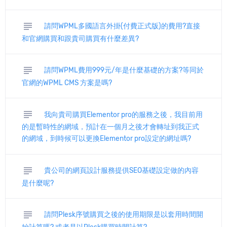
subject
請問WPML多國語言外掛(付費正式版)的費用?直接
和官網購買和跟貴司購買有什麼差異?
subject
請問WPML費用999元/年是什麼基礎的方案?等同於
官網的WPML CMS 方案是嗎?
subject
我向貴司購買Elementor pro的服務之後，我目前用
的是暫時性的網域，預計在一個月之後才會轉址到我正式
的網域，到時候可以更換Elementor pro設定的網址嗎?
subject
貴公司的網頁設計服務提供SEO基礎設定做的內容
是什麼呢?
subject
請問Plesk序號購買之後的使用期限是以套用時間開