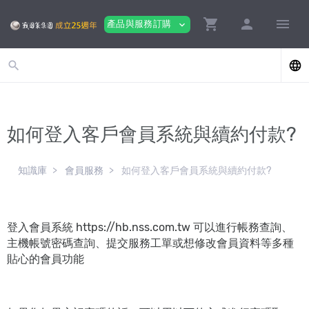
shopping_cart
person
menu
產品與服務訂購
expand_more
search
language
如何登入客戶會員系統與續約付款?
知識庫
會員服務
如何登入客戶會員系統與續約付款?
登入會員系統 https://hb.nss.com.tw 可以進行帳務查詢、
主機帳號密碼查詢、提交服務工單或想修改會員資料等多種
貼心的會員功能