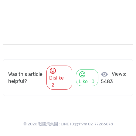
mood_bad
mood
visibility
Views:
Was this article
Dislike
helpful?
Like
0
5483
2
© 2026 戰國策集團 : LINE ID:@119m 02-77286078