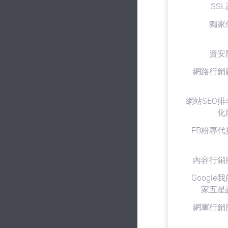
SS
獨家
資安
網路行銷
網站SEO排
化
FB粉專代
內容行銷
Google
家五星
網軍行銷