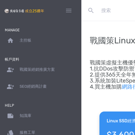
search
menu
MANAGE
戰國策Linu
home
主控板
帳戶資料
戰國策虛擬主機優
1.抗DDos攻擊
group_add
戰國策經銷推廣方案
2.提供365天全
3.系統加裝LiteS
group_add
4.買主機加購
網路
SEO經銷商計畫
HELP
note
知識庫
Linux SSD
style
$3,600
服務工單