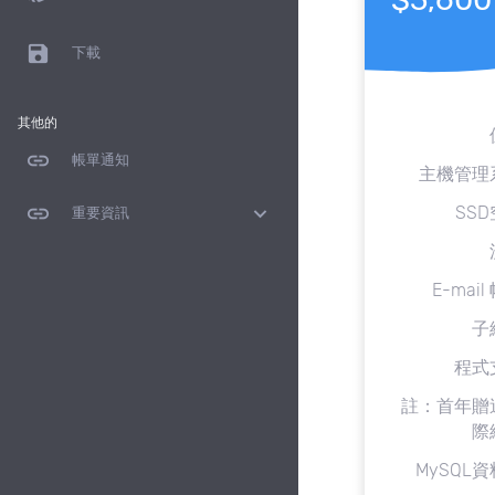
save
下載
其他的
link
帳單通知
主機管理
link
expand_more
SS
重要資訊
E-mail
子
程式
註：首年贈
際
MySQL