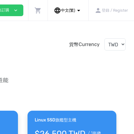
shopping_cart
language
arrow_drop_down
person
expand_more
務訂購
中文(繁)
登錄 / Register
貨幣Currency
的性能
Linux SSD旗艦型主機
$26,500 TWD
/
1年繳