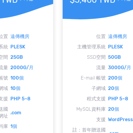
位置
遠傳機房
位置
遠傳機房
系統
PLESK
主機管理系統
PLESK
D空間
25GB
SSD空間
50GB
流量
2000G/月
流量
3000G/月
 帳號
100個
E-mail 帳號
200個
網域
10個
子網域
20個
支援
PHP 5~8
程式支援
PHP 5~8
送國
MySQL資料庫
20個
.com
網址
支援
WordPress
資料庫
1個
註：首年贈送國