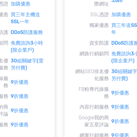
.com
L憑證
加購優惠
際網址
優惠
買三年主機送
SSL憑證
加購優惠
SSL一年
獨家優惠
買三年送SS
防護
DDoS防護服務
年
顧問
免費諮詢3小時
資安防護
DDoS防護
(限企業戶)
網路行銷顧問
免費諮詢3
名優
30組關鍵字(需
(限企業戶)
服務
另付費)
網站SEO排名優
30組關鍵字
操服
化服務
另付費)
9折優惠
務
FB粉專代操服
9折優惠
服務
9折優惠
務
我的商
內容行銷服務
9折優惠
9折優惠
評論
Google我的商
9折優惠
服務
9折優惠
家五星評論
網軍行銷服務
9折優惠