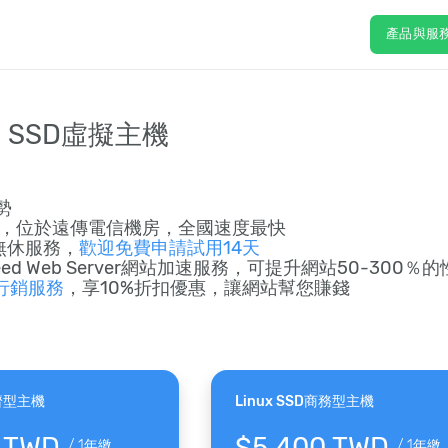
產品與服
x SSD虛擬主機
勢
防禦，位於遠傳電信機房，全國速度最快
年無休服務，
歡迎免費申請試用14天
peed Web Server網站加速服務，可提升網站50-300％
行銷服務
，享10%折扣優惠，讓網站幫您賺錢
經濟型主機
Linux SSD商務型主機
 TWD
$5,400 TWD
/
1年繳
/
1年繳