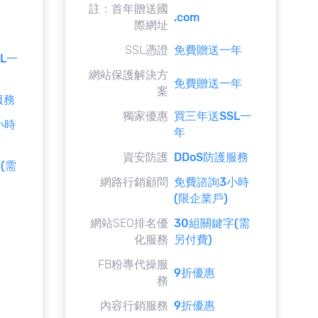
註：首年贈送國
.com
際網址
SSL憑證
免費贈送一年
L一
網站保護解決方
免費贈送一年
案
服務
獨家優惠
買三年送SSL一
小時
年
資安防護
DDoS防護服務
(需
網路行銷顧問
免費諮詢3小時
(限企業戶)
網站SEO排名優
30組關鍵字(需
化服務
另付費)
FB粉專代操服
9折優惠
務
內容行銷服務
9折優惠