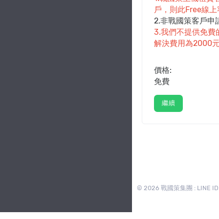
戶，則此Free線
2.非戰國策客戶申請
3.我們不提供免
解決費用為2000
價格:
免費
繼續
© 2026 戰國策集團 : LINE ID