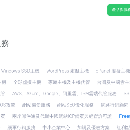
產品與服
服務
Windows SSD主機
WordPress 虛擬主機
cPanel 虛擬主機
主機
全球虛擬主機
專屬主機及主機代管
台灣及中國雲主
代管
AWS、Azure、Google、阿里雲、IBM雲端代管服務
S
DOS攻擊
網站備份服務
網站SEO優化服務
網路行銷顧問
方案
兩岸郵件通及代辦中國網站ICP備案與經營許可證
Fr
務
網軍行銷服務
中小企業中心
加購及優惠方案
紅利點數