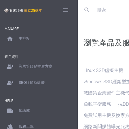
search
menu
MANAGE
home
主控板
瀏覽產品及
帳戶資料
group_add
戰國策經銷推廣方案
Linux SSD虛擬主機
Windows SSD經銷型
group_add
SEO經銷商計畫
戰國策企業郵件主機
HELP
負載平衡服務
抗D
note
知識庫
免費試用主機及換家
style
網路新聞媒體曝光服
服務工單