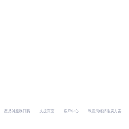
產品與服務訂購
支援頁面
客戶中心
戰國策經銷推廣方案