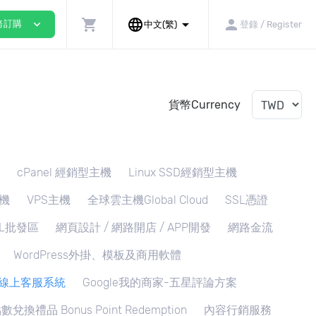
shopping_cart
language
arrow_drop_down
person
expand_more
務訂購
中文(繁)
登錄 / Register
貨幣Currency
cPanel 經銷型主機
Linux SSD經銷型主機
機
VPS主機
全球雲主機Global Cloud
SSL憑證
SL批發區
網頁設計 / 網路開店 / APP開發
網路金流
WordPress外掛、模板及商用軟體
ee線上客服系統
Google我的商家-五星評論方案
兌換禮品 Bonus Point Redemption
內容行銷服務