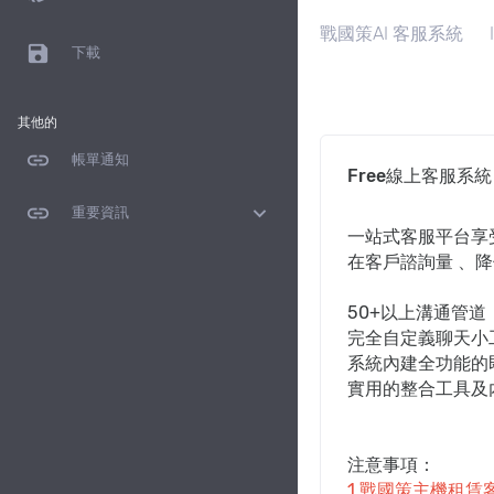
戰國策AI 客服系統
save
下載
其他的
link
帳單通知
Free線上客服系統
link
expand_more
重要資訊
一站式客服平台享
在客戶諮詢量 、
50+以上溝通管道，包
完全自定義聊天小
系統內建全功能的
實用的整合工具及
注意事項：
1.戰國策主機租賃