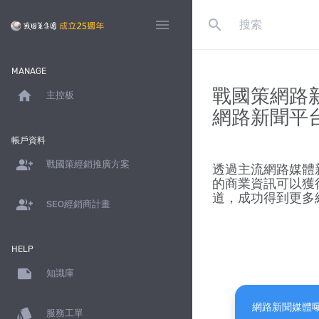
search
menu
MANAGE
戰國策網路
home
主控板
網路新聞平
帳戶資料
group_add
戰國策經銷推廣方案
透過主流網路媒體
的商業資訊可以獲
道，成功得到更多網路訪
group_add
SEO經銷商計畫
HELP
note
知識庫
網路新聞媒體
style
服務工單