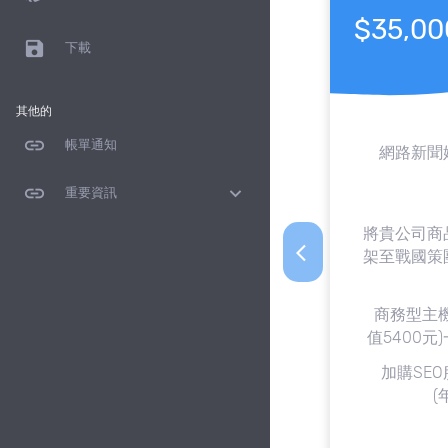
$35,00
save
下載
其他的
link
帳單通知
網路新聞
link
expand_more
重要資訊
將貴公司商
arrow_back_ios
架至戰國策
商務型主機
值5400元
加購SEO
(