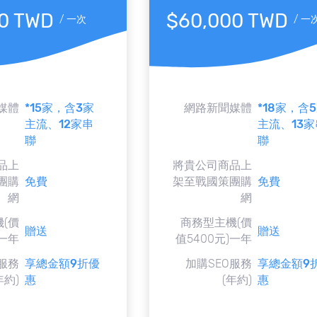
0 TWD
$60,000 TWD
/
一次
/
一
媒體
*15家，含3家
網路新聞媒體
*18家，含
主流、12家串
主流、13家
聯
聯
品上
將貴公司商品上
團購
免費
架至戰國策團購
免費
網
網
(價
商務型主機(價
贈送
贈送
)一年
值5400元)一年
服務
享總金額9折優
加購SEO服務
享總金額9
年約)
惠
(年約)
惠