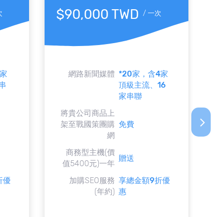
$90,000 TWD
次
/
一次
5家
網路新聞媒體
*20家，含4家
串
頂級主流、16
家串聯
將貴公司商品上
arrow_forward_ios
架至戰國策團購
免費
網
商務型主機(價
贈送
值5400元)一年
折優
加購SEO服務
享總金額9折優
(年約)
惠