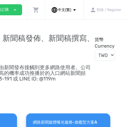
shopping_cart
language
arrow_drop_down
person
expand_more
務訂購
中文(繁)
登錄 / Register
、新聞稿發佈、新聞稿撰寫、
貨幣
Currency
由新聞發布接觸到更多網路使用者。公司
高的機率成功推播於的入口網站新聞頻
 LINE ID: @119m
網路新聞媒體曝光服務-旗艦型方案A