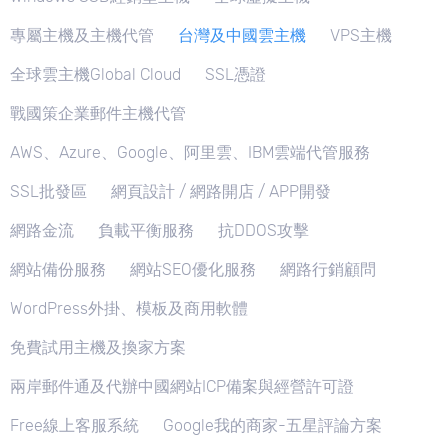
專屬主機及主機代管
台灣及中國雲主機
VPS主機
全球雲主機Global Cloud
SSL憑證
戰國策企業郵件主機代管
AWS、Azure、Google、阿里雲、IBM雲端代管服務
SSL批發區
網頁設計 / 網路開店 / APP開發
網路金流
負載平衡服務
抗DDOS攻擊
網站備份服務
網站SEO優化服務
網路行銷顧問
WordPress外掛、模板及商用軟體
免費試用主機及換家方案
兩岸郵件通及代辦中國網站ICP備案與經營許可證
Free線上客服系統
Google我的商家-五星評論方案