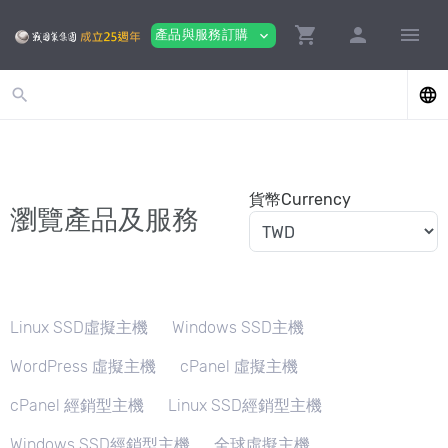
shopping_cart
person
menu
產品與服務訂購
expand_more
search
language
貨幣Currency
瀏覽產品及服務
Linux SSD虛擬主機
Windows SSD主機
WordPress 虛擬主機
cPanel 虛擬主機
cPanel 經銷型主機
Linux SSD經銷型主機
Windows SSD經銷型主機
全球虛擬主機