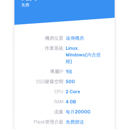
免費
機房位置
遠傳機房
作業系統
Linux、
Windows(內含授
權)
專屬IP
1個
SSD硬碟空間
50G
CPU
2 Core
RAM
4 GB
流量
每月2000G
Plesk管理介面
免費贈送