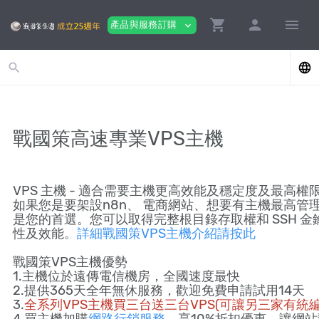
shopping_cart
person
menu
產品與服務訂購
expand_more
search
language
戰國策高速專業VPS主機
VPS 主機 - 適合需要主機更高效能及穩定度及最高權
如果您是要架設n8n、 電商網站、想要有主機最高管
是您的首選。您可以取得完整根目錄存取權和 SSH 
性及效能。
詳細戰國策VPS主機介紹請按此
戰國策VPS主機優勢
1.主機位於遠傳電信機房，全國速度最快
2.提供365天全年無休服務，歡迎免費申請試用14天
3.
全系列VPS主機買三台送三台VPS(可讓另三家有統