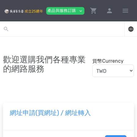
shopping_cart
person
menu
產品與服務訂購
expand_more
search
language
歡迎選購我們各種專業
貨幣Currency
的網路服務
網址申請(買網址) / 網址轉入