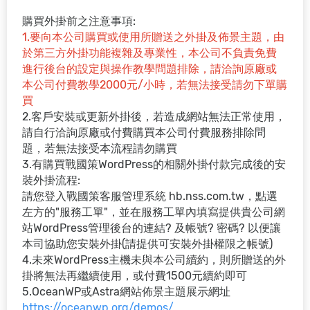
購買外掛前之注意事項:
1.要向本公司購買或使用所贈送之外掛及佈景主題，由
於第三方外掛功能複雜及專業性，本公司不負責免費
進行後台的設定與操作教學問題排除，請洽詢原廠或
本公司付費教學2000元/小時，若無法接受請勿下單購
買
2.客戶安裝或更新外掛後，若造成網站無法正常使用，
請自行洽詢原廠或付費購買本公司付費服務排除問
題，若無法接受本流程請勿購買
3.有購買戰國策WordPress的相關外掛付款完成後的安
裝外掛流程:
請您登入戰國策客服管理系統 hb.nss.com.tw，點選
左方的"服務工單"，並在服務工單內填寫提供貴公司網
站WordPress管理後台的連結? 及帳號? 密碼? 以便讓
本司協助您安裝外掛(請提供可安裝外掛權限之帳號)
4.未來WordPress主機未與本公司續約，則所贈送的外
掛將無法再繼續使用，或付費1500元續約即可
5.OceanWP或Astra網站佈景主題展示網址
https://oceanwp.org/demos/