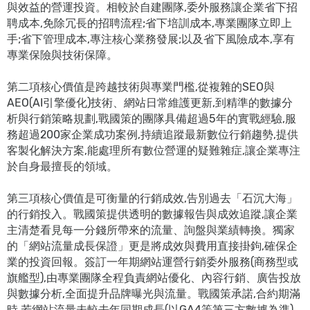
與效益的營運投資。相較於自建團隊,委外服務讓企業省下招
聘成本,免除冗長的招聘流程;省下培訓成本,專業團隊立即上
手;省下管理成本,專注核心業務發展;以及省下風險成本,享有
專業保險與技術保障。
第二項核心價值是跨越技術與專業門檻,從複雜的SEO與
AEO(AI引擎優化)技術、網站日常維護更新,到精準的數據分
析與行銷策略規劃,戰國策的團隊具備超過5年的實戰經驗,服
務超過200家企業成功案例,持續追蹤最新數位行銷趨勢,提供
客製化解決方案,能處理所有數位營運的疑難雜症,讓企業專注
於自身最擅長的領域。
第三項核心價值是可衡量的行銷成效,告別過去「石沉大海」
的行銷投入。戰國策提供透明的數據報告與成效追蹤,讓企業
主清楚看見每一分錢所帶來的流量、詢盤與業績轉換。獨家
的「網站流量成長保證」更是將成效與費用直接掛鉤,確保企
業的投資回報。簽訂一年期網站運營行銷委外服務(商務型或
旗艦型),由專業團隊全程負責網站優化、內容行銷、廣告投放
與數據分析,全面提升品牌曝光與流量。戰國策承諾,合約期滿
時,若網站流量未較去年同期成長(以GA4等第三方數據為準),