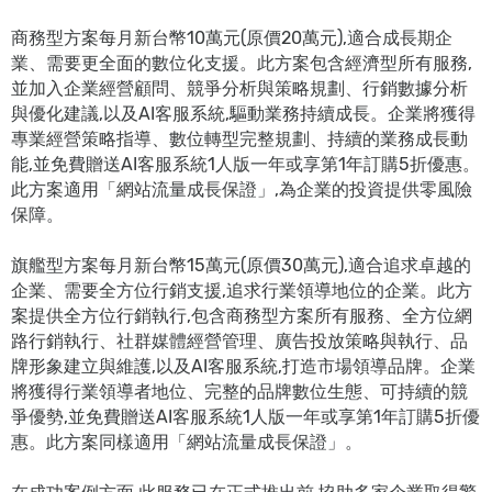
商務型方案每月新台幣10萬元(原價20萬元),適合成長期企
業、需要更全面的數位化支援。此方案包含經濟型所有服務,
並加入企業經營顧問、競爭分析與策略規劃、行銷數據分析
與優化建議,以及AI客服系統,驅動業務持續成長。企業將獲得
專業經營策略指導、數位轉型完整規劃、持續的業務成長動
能,並免費贈送AI客服系統1人版一年或享第1年訂購5折優惠。
此方案適用「網站流量成長保證」,為企業的投資提供零風險
保障。
旗艦型方案每月新台幣15萬元(原價30萬元),適合追求卓越的
企業、需要全方位行銷支援,追求行業領導地位的企業。此方
案提供全方位行銷執行,包含商務型方案所有服務、全方位網
路行銷執行、社群媒體經營管理、廣告投放策略與執行、品
牌形象建立與維護,以及AI客服系統,打造市場領導品牌。企業
將獲得行業領導者地位、完整的品牌數位生態、可持續的競
爭優勢,並免費贈送AI客服系統1人版一年或享第1年訂購5折優
惠。此方案同樣適用「網站流量成長保證」。