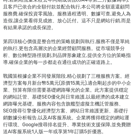
且客戶已依合約全額付款並配合執行,本公司將全額退還顧問
服務費,確保投資零風險。服務過程透明、數據可查,避免人為
造假,讓企業看得見成效、放心託付。這不只是網站行銷,而是
有結果承諾的成長保證。
第四項核心價值是整合性的策略規劃與執行,服務不僅是單純
的執行,更包含高層次的企業經營顧問服務。從市場競爭分
析、數位轉型路徑規劃,到品牌形象建立,提供全方位的策略指
導,確保企業的每一步都走在通往成功的正確道路上。
戰國策根據企業不同發展階段,精心規劃了三種服務方案。經
濟型方案每月新台幣5萬元(原價15萬元),適合剛起步的中小企
業、預算有限但需要基礎網路曝光的企業。此方案提供穩定
的網站託管、基礎SEO優化與日常維護,以最經濟的成本建立
網路曝光基礎。服務內容包含旗艦型虛擬主機託管服務、
SEO搜尋引擎優化經濟型方案、網站日常維護更新、基礎行
銷數據分析報告,以及AI客服系統。企業將獲得穩定的網站運
行環境、Google搜尋排名提升、專業技術支援保障,並免費贈
送AI客服系統1人版一年或享第1年訂購5折優惠。