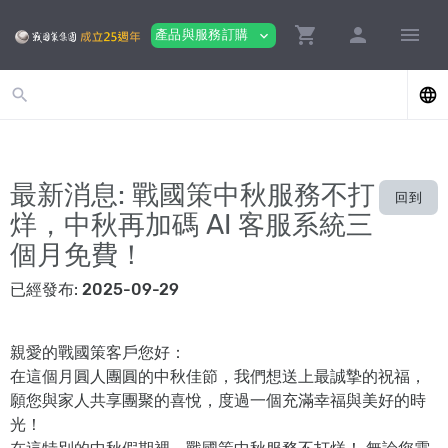
shopping_cart
person
menu
產品與服務訂購
expand_more
search
language
最新消息: 戰國策中秋服務不打
回到
烊，中秋再加碼 AI 客服系統三
個月免費！
已經發布:
2025-09-29
親愛的戰國策客戶您好：
在這個月圓人團圓的中秋佳節，我們想送上最誠摯的祝福，
願您與家人共享團聚的喜悅，度過一個充滿幸福與美好的時
光！