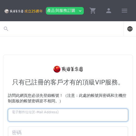
shopping_cart
person
menu
產品與服務訂購
expand_more
search
language
只有已註冊的客戶才有的頂級VIP服務。
訪問此網頁您必須先登錄帳號！（注意：此處的帳號與密碼和主機控
制面板的帳號密碼皆不相同。）
電子郵件位址(E-Mail Address)
密碼