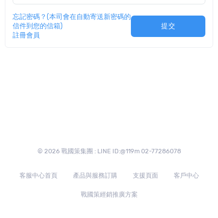
忘記密碼？(本司會在自動寄送新密碼的
信件到您的信箱)
提交
註冊會員
© 2026 戰國策集團 : LINE ID:@119m 02-77286078
客服中心首頁
產品與服務訂購
支援頁面
客戶中心
戰國策經銷推廣方案