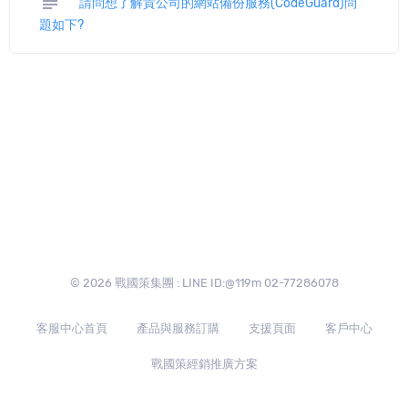
subject
請問想了解貴公司的網站備份服務(CodeGuard)問
題如下?
© 2026 戰國策集團 : LINE ID:@119m 02-77286078
客服中心首頁
產品與服務訂購
支援頁面
客戶中心
戰國策經銷推廣方案