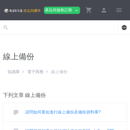
shopping_cart
person
menu
產品與服務訂購
expand_more
search
language
線上備份
知識庫
電子商務
線上備份
下列文章 線上備份
subject
請問如何要如進行線上備份及備份資料庫?