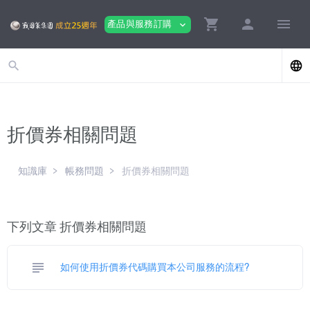
shopping_cart
person
menu
產品與服務訂購
expand_more
search
language
折價券相關問題
知識庫
帳務問題
折價券相關問題
下列文章 折價券相關問題
subject
如何使用折價券代碼購買本公司服務的流程?