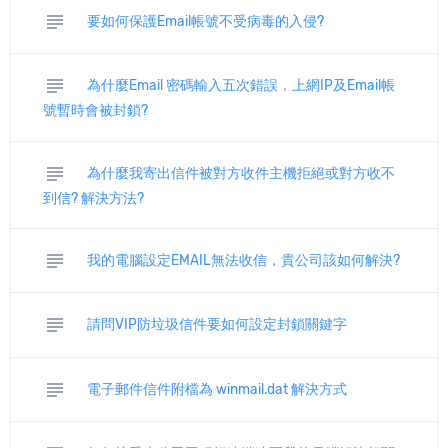
subject
要如何保護Email帳號不受病毒的入侵?
subject
為什麼Email 密碼輸入五次錯誤，上網IP及Email帳
號暫時會被封鎖?
subject
為什麼我寄出信件被對方收件主機拒絕或對方收不
到信? 解決方法?
subject
我的電腦設定EMAIL無法收信，貴公司該如何解決?
subject
請問VIP防垃圾信件要如何設定封鎖關鍵字
subject
電子郵件信件附檔為 winmail.dat 解決方式