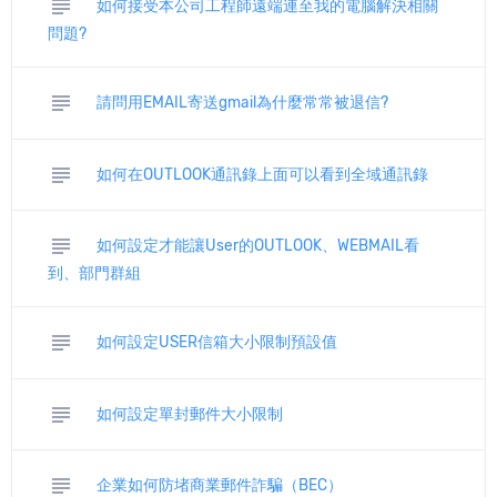
subject
如何接受本公司工程師遠端連至我的電腦解決相關
問題?
subject
請問用EMAIL寄送gmail為什麼常常被退信?
subject
如何在OUTLOOK通訊錄上面可以看到全域通訊錄
subject
如何設定才能讓User的OUTLOOK、WEBMAIL看
到、部門群組
subject
如何設定USER信箱大小限制預設值
subject
如何設定單封郵件大小限制
subject
企業如何防堵商業郵件詐騙（BEC）