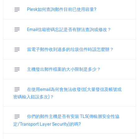
subject
Plesk如何查詢郵件目前已使用容量?
subject
Email信箱密碼忘記是否有辦法查詢或修改？
subject
當電子郵件收到過多的垃圾信件時該怎麼辦？
subject
主機發出郵件檔案的大小限制是多少？
subject
在使用email為何會無法收發信(大量發信及帳號或
密碼輸入錯誤多次)？
subject
你們的郵件主機是否有安裝 TLS(傳輸層安全性協
定/Transport Layer Security)的嗎?