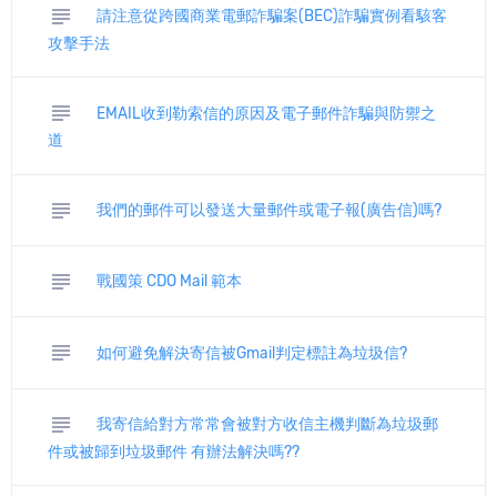
subject
請注意從跨國商業電郵詐騙案(BEC)詐騙實例看駭客
攻擊手法
subject
EMAIL收到勒索信的原因及電子郵件詐騙與防禦之
道
subject
我們的郵件可以發送大量郵件或電子報(廣告信)嗎?
subject
戰國策 CDO Mail 範本
subject
如何避免解決寄信被Gmail判定標註為垃圾信?
subject
我寄信給對方常常會被對方收信主機判斷為垃圾郵
件或被歸到垃圾郵件 有辦法解決嗎??