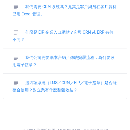
subject
我們需要 CRM 系統嗎？尤其是客戶與潛在客戶資料
已用 Excel 管理。
subject
什麼是 EIP 企業入口網站？它與 CRM 或 ERP 有何
不同？
subject
我們公司需要紙本合約／傳統簽署流程，為何要改
用電子簽章？
subject
這四項系統（LMS／CRM／EIP／電子簽章）是否能
整合使用？對企業有什麼整體效益？