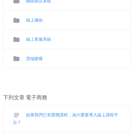
folder
網路開店系統
folder
線上備份
folder
線上客服系統
folder
雲端硬碟
下列文章 電子商務
subject
如果我們已有實體課程，為什麼要導入線上課程平
台？