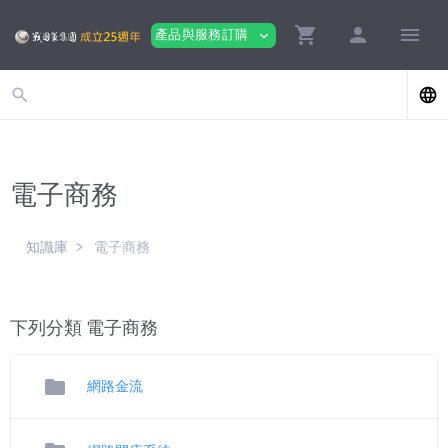
shopping_cart
person
menu
產品與服務訂購
expand_more
search
language
電子商務
知識庫
電子商務
下列分類 電子商務
folder
網路金流