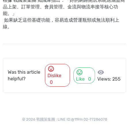
根據 戰國策集團 知識庫指出：「好的網路開店系統應涵蓋商
品上架、訂單管理、會員管理、金流與物流串接等核心功
能。」
如果缺乏這些基礎功能，容易造成營運瓶頸或無法順利上
線。
mood_bad
mood
visibility
Was this article
Dislike
helpful?
Like
0
Views: 255
0
© 2026 戰國策集團 : LINE ID:@119m 02-77286078