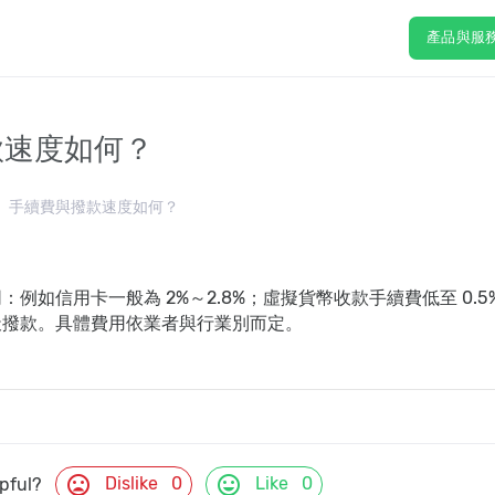
產品與服
款速度如何？
手續費與撥款速度如何？
例如信用卡一般為 2%～2.8%；虛擬貨幣收款手續費低至 0.5
 天撥款。具體費用依業者與行業別而定。
mood_bad
mood
Dislike
0
Like
0
lpful?