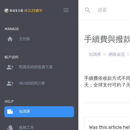
search
menu
MANAGE
手續費與撥
home
主控板
知識庫
網路金流
帳戶資料
group_add
戰國策經銷推廣方案
手續費依收款方式不同：
group_add
SEO經銷商計畫
天；全球支付可約 7
HELP
note
知識庫
style
Was this article he
服務工單