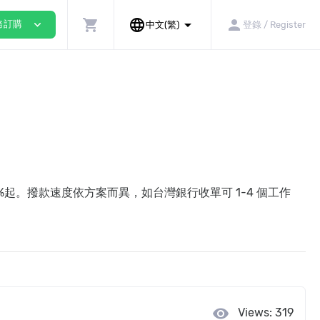
shopping_cart
language
arrow_drop_down
person
expand_more
務訂購
中文(繁)
登錄 / Register
%起。撥款速度依方案而異，如台灣銀行收單可 1-4 個工作
visibility
Views: 319