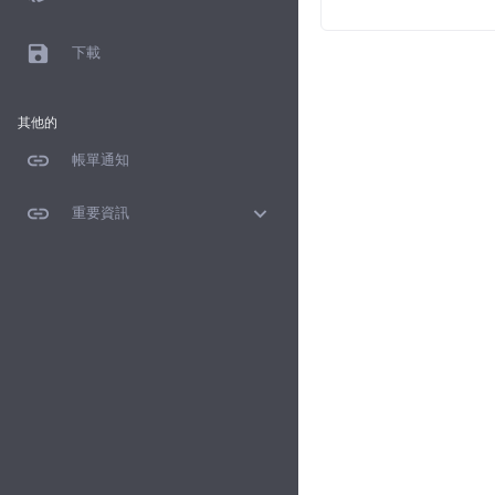
save
下載
其他的
link
帳單通知
link
expand_more
重要資訊