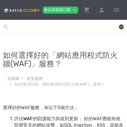
shopping_cart
person
menu
產品與服務訂購
expand_more
search
language
如何選擇好的「網站應用程式防火
牆(WAF)」服務？
知識庫
資安服務
如何選擇好的「網站應用程式防火牆(WAF)」服務？
選擇好的WAF服務，有以下5個方法：
評估WAF的防護能力與規則更新：
好的WAF應能有效
防禦常見的網站攻擊，如SQL Injection、XSS，並能及