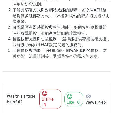
時更新防禦規則。
了解其部署方式與對網站效能的影響：
好的WAF服務
應提供多種部署方式，且不會對網站的載入速度造成明
顯影響。
確認是否有即時監控與報告功能：
好的WAF應提供即
時的攻擊監控，並能產生詳細的攻擊報告。
檢視技術支援與售後服務：
選擇能提供專業技術支援，
並能協助你排除WAF設定問題的服務商。
比較價格與功能：
仔細比較不同WAF服務的價格、防
護功能、流量限制等，選擇最符合你需求的方案。
mood_bad
mood
visibility
Was this article
Dislike
helpful?
Like
0
Views: 443
0