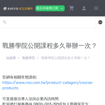
shopping_cart
person
menu
產品與服務訂購
expand_more
search
language
戰勝學院公開課程多久舉辦一次？
知識庫
戰勝學院
戰勝學院公開課程多久舉辦一次？
官網有相關常態課程:
https://www.nss.com.tw/product-category/course-
products
可直接接洽專人洽詢企業內訊時間
歡迎撥打服務專線 0800-003-191或加入戰國策官方