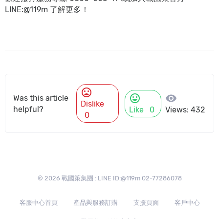
LINE:@119m 了解更多！
mood_bad
mood
visibility
Was this article
Dislike
helpful?
Like
0
Views: 432
0
© 2026 戰國策集團 : LINE ID:@119m 02-77286078
客服中心首頁
產品與服務訂購
支援頁面
客戶中心