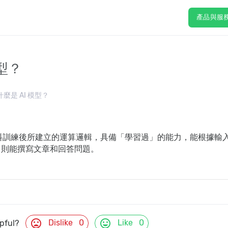
產品與服
模型？
什麼是 AI 模型？
資料訓練後所建立的運算邏輯，具備「學習過」的能力，能根據
T) 則能撰寫文章和回答問題。
mood_bad
mood
Dislike
0
Like
0
lpful?