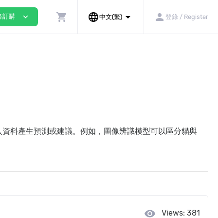
shopping_cart
language
arrow_drop_down
person
expand_more
務訂購
中文(繁)
登錄 / Register
輸入資料產生預測或建議。例如，圖像辨識模型可以區分貓與
visibility
Views: 381