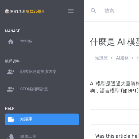
search
menu
MANAGE
什麼是 AI 
home
主控板
知識庫
AI服務
帳戶資料
group_add
戰國策經銷推廣方案
AI 模型是透過大量
group_add
SEO經銷商計畫
狗，語言模型 (如GP
HELP
note
知識庫
style
Was this article he
服務工單