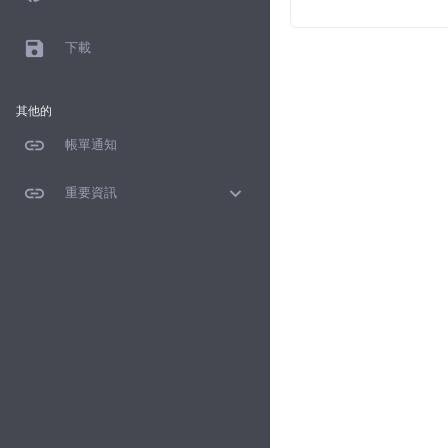
save
下載
其他的
link
帳單通知
link
expand_more
重要資訊