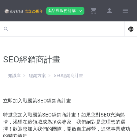
shopping_cart
person
menu
產品與服務訂購
expand_more
search
language
SEO經銷商計畫
知識庫
經銷方案
SEO經銷商計畫
立即加入戰國策SEO經銷商計畫
特邀您加入戰國策SEO經銷商計畫！如果您對SEO充滿熱
情，渴望在這領域成為頂尖專家，我們絕對是您理想的選
擇！歡迎您加入我們的團隊，開啟自主經營，追求事業成功
的精彩旅程！