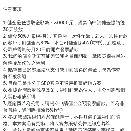
注意事項：
1. 傭金最低提取金額為：30000元，經銷商申請傭金提領後
30天發放
2. 傭金50%方案(每月)，客戶需一次性年繳，若未一次性付款
的客戶，則傭金為30%，本公司傭金採4次(每季)月底發放，
公司戶需於每月20日前開立發票請款
3. 我們的傭金政策可能因營運考量而調整，戰國策保有最終
解釋權及修改之權利
4. 點擊自己的超連結來支付費用而獲得的傭金，視為作弊！
將不被承認
5. 目前已是本公司SEO客戶不適用推薦經銷方案
6. 根據台灣政府稅務政策，經銷商若為個人，本公司將報個
人勞務報酬所得
7. 經銷商若為公司，請開立申請傭金金額發票請款。若為非
台灣籍，我們將扣除15%稅額
8. 參加戰國策經銷方案僅能擇一，不得具備多重經銷商資
格。本方案遇有更動，將以官方網站公告之訊息為準
9. 上述各方案經銷商皆可使用「戰國策經銷商」字樣及「經