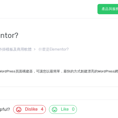
產品與服
tor?
ess外掛模板及商用軟體
什麼是Elementor?
的WordPress頁面構建器，可讓您以最簡單，最快的方式創建漂亮的WordPress
mood_bad
mood
Dislike
4
Like
0
lpful?