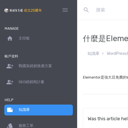
search
menu
MANAGE
什麼是Elemen
home
主控板
知識庫
WordPr
帳戶資料
group_add
戰國策經銷推廣方案
Elementor是強大且免費
group_add
SEO經銷商計畫
HELP
note
知識庫
Was this article he
style
服務工單