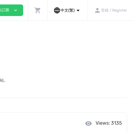
shopping_cart
language
arrow_drop_down
person
expand_more
務訂購
中文(繁)
登錄 / Register
網站。
visibility
Views: 3135