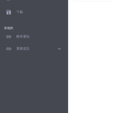
save
下載
其他的
link
帳單通知
link
expand_more
重要資訊