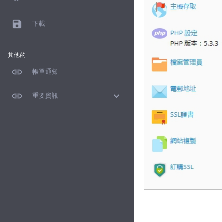
save
下載
其他的
link
帳單通知
link
expand_more
重要資訊