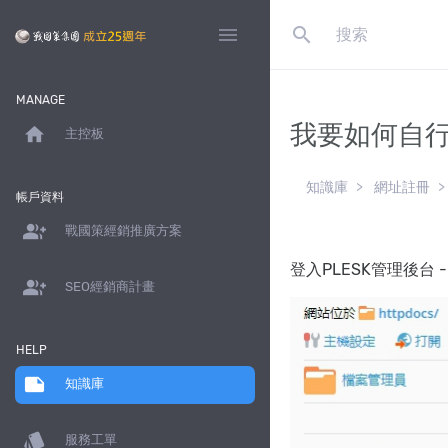
search
menu
MANAGE
我要如何自行
home
主控板
知識庫
網址註冊
帳戶資料
group_add
戰國策經銷推廣方案
登入PLESK管理後台 -
group_add
SEO經銷商計畫
HELP
note
知識庫
style
服務工單