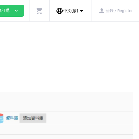
shopping_cart
language
arrow_drop_down
person
expand_more
務訂購
中文(繁)
登錄 / Register