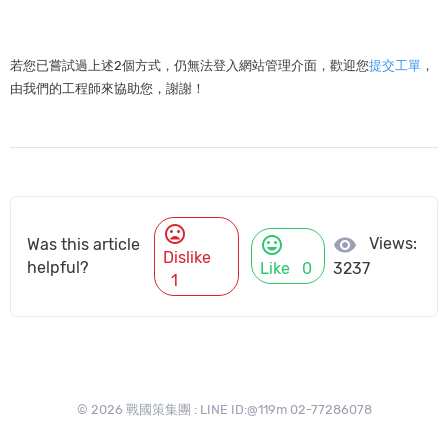
若您已嘗試過上述2個方式，仍無法登入網站管理介面，歡迎您
提交工單
，
由我們的工程師來協助您，謝謝！
mood_bad
mood
visibility
Views:
Was this article
Dislike
helpful?
Like
0
3237
1
© 2026 戰國策集團 : LINE ID:@119m 02-77286078