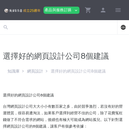
shopping_cart
person
menu
產品與服務訂購
expand_more
search
language
選擇好的網頁設計公司8個建議
知識庫
網頁設計
選擇好的網頁設計公司8個建議
選擇好的網頁設計公司8個建議
台灣網頁設計公司大大小小有數百家之多，由於競爭激烈，若沒有好的營
運體質，很容易遭淘汰，如果客戶選擇到經營不佳的公司，除了花費冤枉
錢做了不符合需求的網站，後續也有極大可能成為網站孤兒。以下針對選
擇網頁設計公司的8個建議，讓客戶有個參考依據：