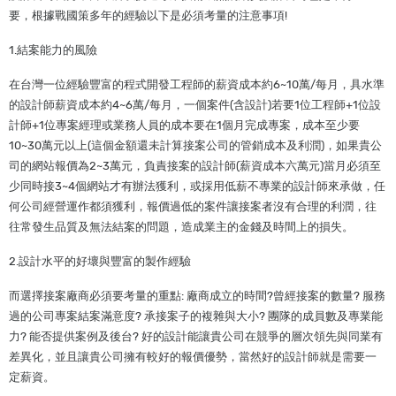
要，根據戰國策多年的經驗以下是必須考量的注意事項!
1.結案能力的風險
在台灣一位經驗豐富的程式開發工程師的薪資成本約6~10萬/每月，具水準
的設計師薪資成本約4~6萬/每月，一個案件(含設計)若要1位工程師+1位設
計師+1位專案經理或業務人員的成本要在1個月完成專案，成本至少要
10~30萬元以上(這個金額還未計算接案公司的管銷成本及利潤)，如果貴公
司的網站報價為2~3萬元，負責接案的設計師(薪資成本六萬元)當月必須至
少同時接3~4個網站才有辦法獲利，或採用低薪不專業的設計師來承做，任
何公司經營運作都須獲利，報價過低的案件讓接案者沒有合理的利潤，往
往常發生品質及無法結案的問題，造成業主的金錢及時間上的損失。
2.設計水平的好壞與豐富的製作經驗
而選擇接案廠商必須要考量的重點: 廠商成立的時間?曾經接案的數量? 服務
過的公司專案結案滿意度? 承接案子的複雜與大小? 團隊的成員數及專業能
力? 能否提供案例及後台? 好的設計能讓貴公司在競爭的層次領先與同業有
差異化，並且讓貴公司擁有較好的報價優勢，當然好的設計師就是需要一
定薪資。