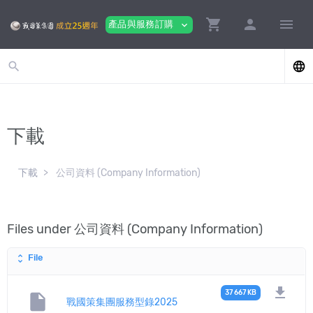
shopping_cart
person
menu
產品與服務訂購
expand_more
search
language
下載
下載
公司資料 (Company Information)
Files under 公司資料 (Company Information)
File
unfold_more
download
37 667 KB
insert_drive_file
戰國策集團服務型錄2025