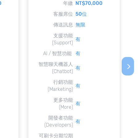
0
年繳
NT$70,000
客服席位
50位
傳送訊息
無限
支援功能
有
(Support)
AI / 智慧功能
有
智慧聊天機器人
arrow_forward_ios
有
(Chatbot)
行銷功能
有
(Marketing)
更多功能
有
(More)
開發者功能
有
(Developers)
可刷卡分期12期