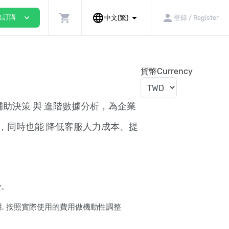
shopping_cart
language
arrow_drop_down
person
expand_more
務訂購
中文(繁)
登錄 / Register
貨幣Currency
輔助決策 與 進階數據分析，為企業
，同時也能 降低客服人力成本、提
y。
用, 按照實際使用的費用做機動性調整