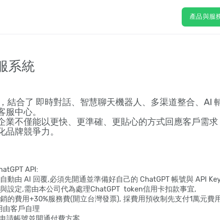
產品與服
客服系統
統，結合了 即時對話、智慧聊天機器人、多渠道整合、AI 
客服中心。
企業不僅能以更快、更準確、更貼心的方式回應客戶需求
化品牌競爭力。
tGPT API:
由 AI 回覆,必須先開通並準備好自己的 ChatGPT 帳號與 API Ke
定,需由本公司代為處理ChatGPT token信用卡扣款事宜,
的費用+30%服務費(開立台灣發票), 採費用預收制先支付1萬元費
與費用由客戶自理
AI 申請帳號並開通付費方案。