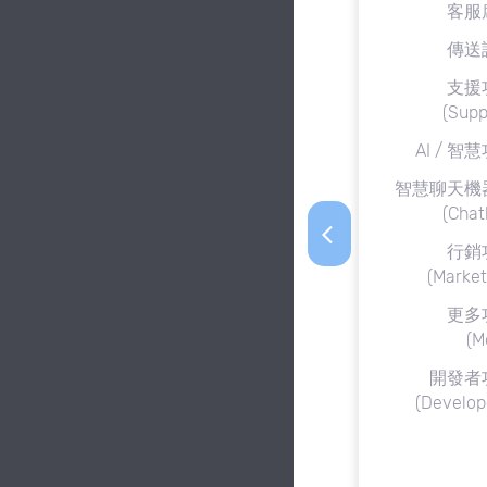
客服
傳送
支援
(Supp
AI / 智
智慧聊天機
(Chat
arrow_back_ios
行銷
(Market
更多
(M
開發者
(Develop