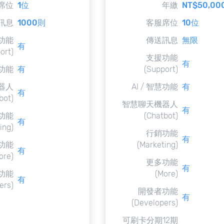
席位
1位
年繳
NT$50,00
訊息
1000則
客服席位
10位
功能
傳送訊息
無限
有
ort)
支援功能
有
慧功能
有
(Support)
器人
AI / 智慧功能
有
有
bot)
智慧聊天機器人
有
功能
(Chatbot)
有
ing)
行銷功能
有
功能
(Marketing)
有
ore)
更多功能
有
功能
(More)
有
ers)
開發者功能
有
(Developers)
可刷卡分期12期