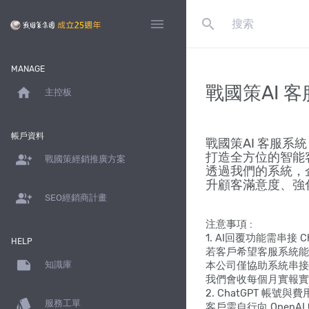
search
menu
MANAGE
戰國策AI 
home
主控板
帳戶資料
戰國策AI 客服系
打造全方位的智能
group_add
戰國策經銷推廣方案
透過我們的系統，
升顧客滿意度、強
group_add
SEO經銷商計畫
注意事項 :
1. AI回覆功能需串接 Cha
HELP
若客戶希望客服系統能自動
note
本公司僅協助系統串接與設
知識庫
我們會收每個月實報實銷
2. ChatGPT 帳號
style
服務工單
客戶需自行向 Open