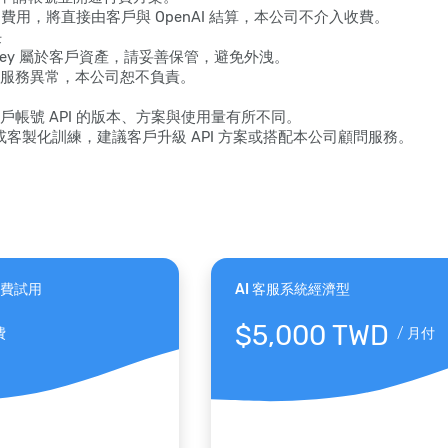
生的費用，將直接由客戶與 OpenAI 結算，本公司不介入收費。
任
API Key 屬於客戶資產，請妥善保管，避免外洩。
服務異常，本公司恕不負責。
戶帳號 API 的版本、方案與使用量有所不同。
型或客製化訓練，建議客戶升級 API 方案或搭配本公司顧問服務。
免費試用
AI 客服系統經濟型
$5,000 TWD
費
/
月付