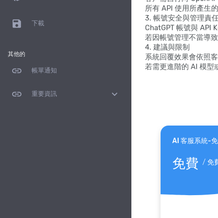
所有 API 使用所產
3. 帳號安全與管理責
save
下載
ChatGPT 帳號與 
若因帳號管理不當導致
4. 建議與限制
其他的
系統回覆效果會依照客
若需更進階的 AI 模
link
帳單通知
link
expand_more
重要資訊
AI 客服系統-
免費
/
免