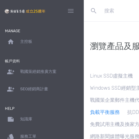
search
menu
MANAGE
home
主控板
瀏覽產品及
帳戶資料
group_add
戰國策經銷推廣方案
Linux SSD虛擬主機
Windows SSD經銷型
group_add
SEO經銷商計畫
戰國策企業郵件主機
HELP
負載平衡服務
抗D
note
知識庫
免費試用主機及換家
style
網路新聞媒體曝光服
服務工單