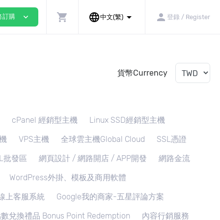
shopping_cart
language
arrow_drop_down
person
expand_more
務訂購
中文(繁)
登錄 / Register
貨幣Currency
cPanel 經銷型主機
Linux SSD經銷型主機
機
VPS主機
全球雲主機Global Cloud
SSL憑證
SL批發區
網頁設計 / 網路開店 / APP開發
網路金流
WordPress外掛、模板及商用軟體
ee線上客服系統
Google我的商家-五星評論方案
兌換禮品 Bonus Point Redemption
內容行銷服務