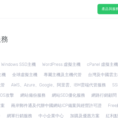
產品與服
服務
Windows SSD主機
WordPress 虛擬主機
cPanel 虛擬主機
主機
全球虛擬主機
專屬主機及主機代管
台灣及中國雲主
代管
AWS、Azure、Google、阿里雲、IBM雲端代管服務
S
DOS攻擊
網站備份服務
網站SEO優化服務
網路行銷顧問
方案
兩岸郵件通及代辦中國網站ICP備案與經營許可證
Fr
務
網軍行銷服務
中小企業中心
加購及優惠方案
紅利點數