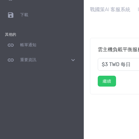
戰國策AI 客服系統
save
下載
其他的
link
帳單通知
雲主機負載平衡服務(Loa
link
expand_more
重要資訊
繼續