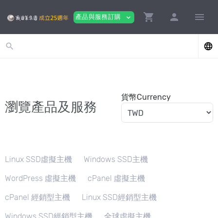
shopping_cart
person
menu
產品與服務訂購
expand_more
search
language
貨幣Currency
瀏覽產品及服務
Linux SSD虛擬主機
Windows SSD主機
WordPress 虛擬主機
cPanel 虛擬主機
cPanel 經銷型主機
Linux SSD經銷型主機
Windows SSD經銷型主機
全球虛擬主機