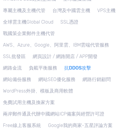
專屬主機及主機代管
台灣及中國雲主機
VPS主機
全球雲主機Global Cloud
SSL憑證
戰國策企業郵件主機代管
AWS、Azure、Google、阿里雲、IBM雲端代管服務
SSL批發區
網頁設計 / 網路開店 / APP開發
網路金流
負載平衡服務
抗DDOS攻擊
網站備份服務
網站SEO優化服務
網路行銷顧問
WordPress外掛、模板及商用軟體
免費試用主機及換家方案
兩岸郵件通及代辦中國網站ICP備案與經營許可證
Free線上客服系統
Google我的商家-五星評論方案