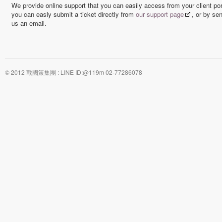
We provide online support that you can easily access from your client por
you can easly submit a ticket directly from
our support page
, or by se
us an email.
© 2012 戰國策集團 : LINE ID:@119m 02-77286078